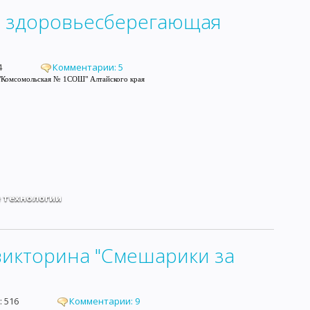
ая здоровьесберегающая
в: 444
Комментарии: 5
 "Комсомольская № 1СОШ" Алтайского края
 технологии
викторина "Смешарики за
ров: 516
Комментарии: 9