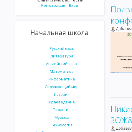
Приветствую Вас
,
Гость
!
Регистрация
|
Вход
Полз
конфе
Добавил
Начальная школа
Русский язык
Литература
Английский язык
Математика
Информатика
Окружающий мир
История
Краеведение
Ники
Экология
ЗОЖ&q
Музыка
Технология
Добавил