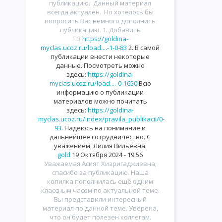
публикацию. Данный материал
всегда актуален. Но хотелось бы
попросить Вас немного дополнить
публикацию. 1. Добавить
ПЗ
https://goldina-
myclas.ucoz.ru/load....-1-0-83
2. В самой
публикации внести некоторые
данные. Посмотреть можно
здесь:
https://goldina-
myclas.ucoz.ru/load....-0-1650
Всю
информацию о публикации
материалов можно почитать
здесь:
https://goldina-
myclas.ucoz.ru/index/pravila_publikacii/0-
93.
Надеюсь на понимание и
дальнейшее сотрудничество. С
уважением, Лилия Вильевна.
gold
19 Октября 2024 - 19:56
Уважаемая Асият Хизригаджиевна,
спасибо за публикацию. Наша
копилка пополнилась ещё одним
классным часом по актуальной теме.
Вы представили интересный
материал по данной теме. Уверена,
что он будет полезен коллегам.