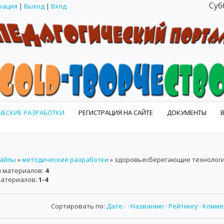
Суб
рация
|
Выход
|
Вход
ЕСКИЕ РАЗРАБОТКИ
РЕГИСТРАЦИЯ НА САЙТЕ
ДОКУМЕНТЫ
 МАСТЕРСКИЕ
КОНКУРСЫ НАШЕГО ПОРТАЛА
КАТАЛОГ САЙТОВ
айлы
»
методические разработки
» здоровьесберегающие технолог
и материалов
:
4
материалов
:
1-4
Сортировать по
:
Дате
·
Названию
·
Рейтингу
·
Комме