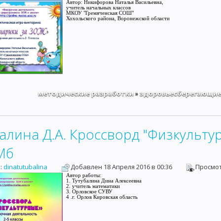
Автор: Никифорова Наталья Васильевна,
учитель начальных классов
МКОУ "Гремяченская СОШ"
Хохольского района, Воронежской области
методические разработки
здоровьесберегающие
»
алина Д.А. Кроссворд "Физкультурн
Мб
:
dinatutubalina
Добавлен 18 Апреля 2016 в 00:36
Прос
Автор работы:
1. Тутубалина Дина Алексеевна
2. учитель математики
3. Орловское СУВУ
4 .г. Орлов Кировская область