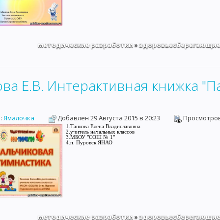
методические разработки
здоровьесберегающие
»
ва Е.В. Интерактивная книжка "П
:
Ямалочка
Добавлен 29 Августа 2015 в 20:23
Просмот
1.Танкова Елена Владиславовна
2.учитель начальных классов
3.МБОУ "СОШ № 1"
4.п. Пуровск ЯНАО
методические разработки
здоровьесберегающие
»