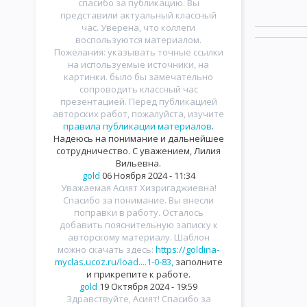
спасибо за публикацию. Вы
представили актуальный классный
час. Уверена, что коллеги
воспользуются материалом.
Пожелания: указывать точные ссылки
на используемые источники, на
картинки. было бы замечательно
сопроводить классный час
презентацией. Перед публикацией
авторских работ, пожалуйста, изучите
правила публикации материалов
.
Надеюсь на понимание и дальнейшее
сотрудничество. С уважением, Лилия
Вильевна.
gold
06 Ноября 2024 - 11:34
Уважаемая Асият Хизригаджиевна!
Спасибо за понимание. Вы внесли
поправки в работу. Осталось
добавить пояснительную записку к
авторскому материалу. Шаблон
можно скачать здесь:
https://goldina-
myclas.ucoz.ru/load....1-0-83,
заполните
и прикрепите к работе.
gold
19 Октября 2024 - 19:59
Здравствуйте, Асият! Спасибо за