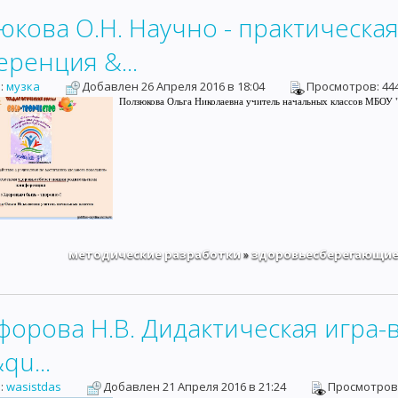
юкова О.Н. Научно - практическ
ренция &...
:
музка
Добавлен 26 Апреля 2016 в 18:04
Просмотро
Ползюкова Ольга Николаевна учитель начальных классов МБОУ
методические разработки
здоровьесберегающие
»
форова Н.В. Дидактическая игра-
u...
:
wasistdas
Добавлен 21 Апреля 2016 в 21:24
Просмот