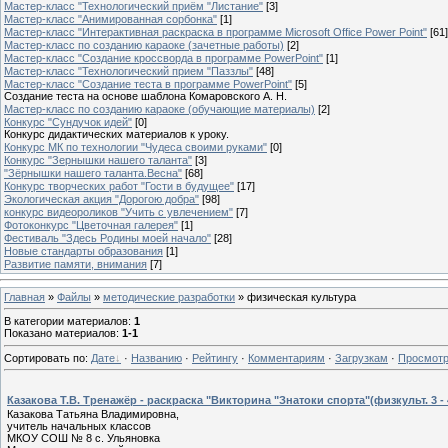
Мастер-класс "Технологический приём "Листание"
[3]
Мастер-класс "Анимированная сорбонка"
[1]
Мастер-класс "Интерактивная раскраска в программе Microsoft Office Power Point"
[61]
Мастер-класс по созданию караоке (зачетные работы)
[2]
Мастер-класс "Создание кроссворда в программе PowerPoint"
[1]
Мастер-класс "Технологический прием "Паззлы"
[48]
Мастер-класс "Создание теста в программе PowerPoint"
[5]
Создание теста на основе шаблона Комаровского А. Н.
Мастер-класс по созданию караоке (обучающие материалы)
[2]
Конкурс "Сундучок идей"
[0]
Конкурс дидактических материалов к уроку.
Конкурс МК по технологии "Чудеса своими руками"
[0]
Конкурс "Зернышки нашего таланта"
[3]
"Зёрнышки нашего таланта.Весна"
[68]
Конкурс творческих работ "Гости в будущее"
[17]
Экологическая акция "Дорогою добра"
[98]
конкурс видеороликов "Учить с увлечением"
[7]
Фотоконкурс "Цветочная галерея"
[1]
Фестиваль "Здесь Родины моей начало"
[28]
Новые стандарты образования
[1]
Развитие памяти, внимания
[7]
Главная
»
Файлы
»
методические разработки
» физическая культура
В категории материалов
:
1
Показано материалов
:
1-1
Сортировать по
:
Дате
·
Названию
·
Рейтингу
·
Комментариям
·
Загрузкам
·
Просмот
Казакова Т.В. Тренажёр - раскраска "Викторина "Знатоки спорта"(физкульт. 3 - 
Казакова Татьяна Владимировна,
учитель начальных классов
МКОУ СОШ № 8 с. Ульяновка