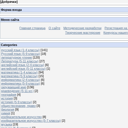
[
Добрячки
]
Форма входа
Меню сайта
Главная страница
О сайте
Методические разработки
Регистрация на
Творческие мастерские
Конкурсы нашег
Categories
русский язык (1-4 классы)
[141]
Русский язык (5-9 классы)
[18]
литературное чтение
[120]
Литература (5-11 классы)
[27]
английский язык (2-4 классы)
[6]
английский язык (5-11 классы)
[1]
математика (1-4 классы)
[94]
математика (5-9 классы)
[15]
информатика (2-4 классы)
[6]
информатика (5-9 классы)
[6]
окружающий мир
[136]
краеведение (5-11 кл.)
[2]
география
[4]
история
[3]
история (5-9 классы)
[2]
обществознание, право
[3]
биология
[9]
химия
[1]
изобразительное искусство
[8]
изобразительное искусство (5-7 классы)
[2]
музыка
[19]
музыка (5-8 классы)
[7]