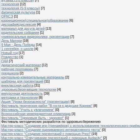
технология
[12]
технология (5-9 классы)
[7]
физическая культура
[1]
ОРКСЭ
[1]
коррекционное(специальное)образование
[6]
дисграфия/дислексия
[4]
материал для досуга детей
[13]
родительские собрания
[1]
универсальные видеоролики, презентации
[7]
День Матери
[19]
9 Мая - День Победы
[14]
1 сентября, о школе
[4]
Новый год
[17]
Рождество
[1]
ПДД
[7]
дидактический материал
[12]
рабочие программы
[7]
предшкола
[2]
контрольно-измерительные материалы
[2]
шаблоны для презентаций
[11]
внеклассная работа
[31]
здоровьесберегающие технологии
[4]
внеурочная деятельность
[39]
методики и технологии
[8]
Акция "Уроки безопасности" (презентации)
[8]
Фестиваль творческих работ "В гости к дедушке Корнею"
[8]
Фестиваль "Учить с увлечением"
[0]
Всероссийская межпредметная олимпиада
[3]
Фестиваль "Здоровым быть - здорово!"
[1]
Фестиваль методических разработок по здоровьесбережению
Мастер-класс "Создание игр (тренажёров) с использованием технологического приёма
Мастер-класс "Создание оцениваемого интерактивного теста"
[0]
мастер-класс "Создание презентаций с помощью Prezi"
[19]
Мастер-класс "Озвучивание презентаций с помощью Audacity"
[2]