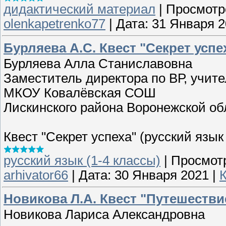
дидактический материал
|
Просмотр
olenkapetrenko77
|
Дата:
31 Января 2
Бурляева А.С. Квест "Секрет успех
Бурляева Алла Станиславовна
Заместитель директора по ВР, учит
МКОУ Ковалёвская СОШ
Лискинского района Воронежской об
Квест "Секрет успеха" (русский язы
русский язык (1-4 классы)
|
Просмот
arhivator66
|
Дата:
30 Января 2021
|
Новикова Л.А. Квест "Путешестви
Новикова Лариса Александровна