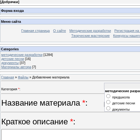
[
Добрячки
]
Форма входа
Меню сайта
Главная страница
О сайте
Методические разработки
Регистрация на
Творческие мастерские
Конкурсы нашег
Categories
методические разработки
[1284]
детские песни
[16]
документы
[37]
Материалы автора
[7]
Главная
»
Файлы
» Добавление материала
Категория
*
:
методические разр
предшкола
Название материала
*
:
детские песни
документы
Краткое описание
*
: