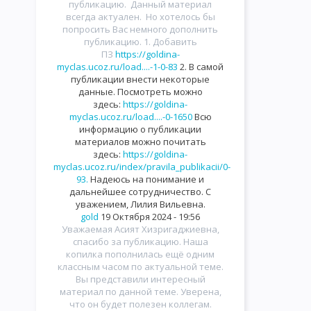
публикацию. Данный материал
всегда актуален. Но хотелось бы
попросить Вас немного дополнить
публикацию. 1. Добавить
ПЗ
https://goldina-
myclas.ucoz.ru/load....-1-0-83
2. В самой
публикации внести некоторые
данные. Посмотреть можно
здесь:
https://goldina-
myclas.ucoz.ru/load....-0-1650
Всю
информацию о публикации
материалов можно почитать
здесь:
https://goldina-
myclas.ucoz.ru/index/pravila_publikacii/0-
93.
Надеюсь на понимание и
дальнейшее сотрудничество. С
уважением, Лилия Вильевна.
gold
19 Октября 2024 - 19:56
Уважаемая Асият Хизригаджиевна,
спасибо за публикацию. Наша
копилка пополнилась ещё одним
классным часом по актуальной теме.
Вы представили интересный
материал по данной теме. Уверена,
что он будет полезен коллегам.