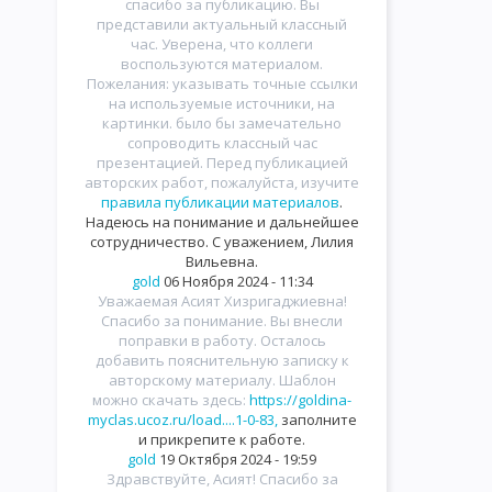
спасибо за публикацию. Вы
представили актуальный классный
час. Уверена, что коллеги
воспользуются материалом.
Пожелания: указывать точные ссылки
на используемые источники, на
картинки. было бы замечательно
сопроводить классный час
презентацией. Перед публикацией
авторских работ, пожалуйста, изучите
правила публикации материалов
.
Надеюсь на понимание и дальнейшее
сотрудничество. С уважением, Лилия
Вильевна.
gold
06 Ноября 2024 - 11:34
Уважаемая Асият Хизригаджиевна!
Спасибо за понимание. Вы внесли
поправки в работу. Осталось
добавить пояснительную записку к
авторскому материалу. Шаблон
можно скачать здесь:
https://goldina-
myclas.ucoz.ru/load....1-0-83,
заполните
и прикрепите к работе.
gold
19 Октября 2024 - 19:59
Здравствуйте, Асият! Спасибо за